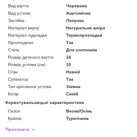
Вид взуття
Черевики
Вид устілки
Анатомічна
Застібка
Липучка
Матеріал верху
Натуральна шкіра
Матеріал підкладки
Термопрокладка
Ортопедичні
Так
Стать
Для хлопчиків
Розмір дитячого взуття
16
Розмір устілки (см)
10
Стан
Новий
Супінатор
Так
Тип кріплення устілки
Знімна
Колір
Синій
Користувальницькі характеристики
Сезон
Весна/Осінь
Країна
Туреччина
Приховати