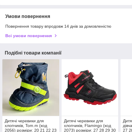
Умови повернення
Повернення товару впродовж 14 днів за домовленістю
Всі умови повернення
Подібні товари компанії
Дитячі черевики для
Дитячі черевики для
Дитя
хлопчиків, Tom.m (код
хлопчиків, Flamingo (код
дівч
2056) розміри: 20 21 22 23
2073) розміри: 27 28 29 30
27 2