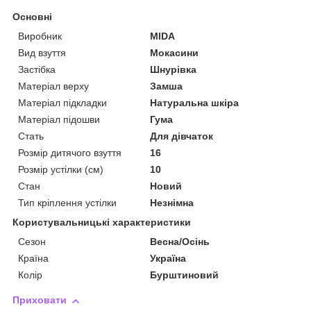
Основні
Виробник
MIDA
Вид взуття
Мокасини
Застібка
Шнурівка
Матеріал верху
Замша
Матеріал підкладки
Натуральна шкіра
Матеріал підошви
Гума
Стать
Для дівчаток
Розмір дитячого взуття
16
Розмір устілки (см)
10
Стан
Новий
Тип кріплення устілки
Незнімна
Користувальницькі характеристики
Сезон
Весна/Осінь
Країна
Україна
Колір
Бурштиновий
Приховати