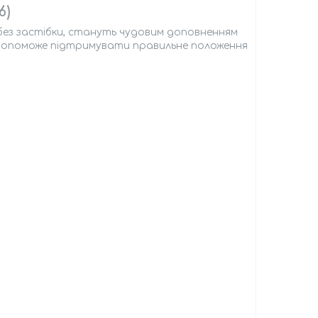
6)
 без застібки, стануть чудовим доповненням
м допоможе підтримувати правильне положення