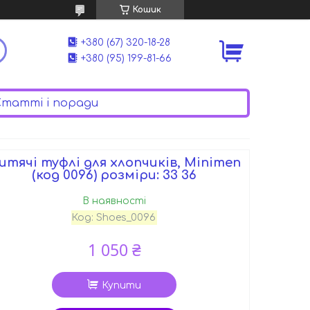
Кошик
+380 (67) 320-18-28
+380 (95) 199-81-66
татті і поради
итячі туфлі для хлопчиків, Minimen
(код 0096) розміри: 33 36
В наявності
Код:
Shoes_0096
1 050 ₴
Купити