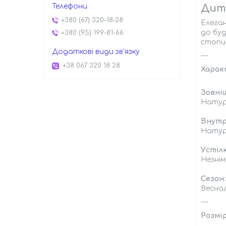
Дитя
+380 (67) 320-18-28
Елеган
до буд
+380 (95) 199-81-66
стопи 
---
+38 067 320 18 28
Харак
Зовні
Натур
Внутр
Натур
Устілк
Незні
Сезон:
Весна
---
Розмір