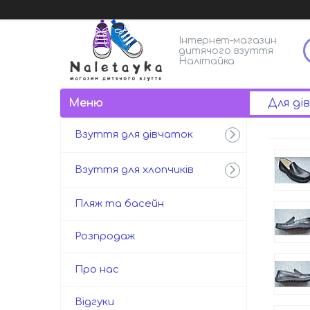
Інтернет-магазин
дитячого взуття
Налітайка
Для ді
Взуття для дівчаток
Взуття для хлопчиків
Пляж та басейн
Розпродаж
Про нас
Відгуки