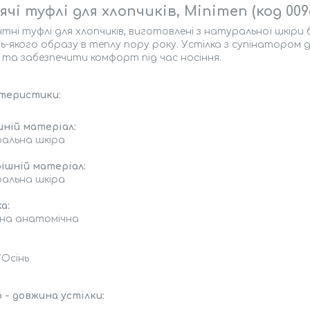
чі туфлі для хлопчиків, Minimen (код 009
тні туфлі для хлопчиків, виготовлені з натуральної шкіри
ь-якого образу в теплу пору року. Устілка з супінаторо
та забезпечити комфорт під час носіння.
теристики:
шній матеріал:
альна шкіра
ішній матеріал:
альна шкіра
а:
мна анатомічна
/Осінь
 - довжина устілки: