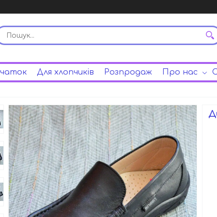
вчаток
Для хлопчиків
Розпродаж
Про нас
С
Д