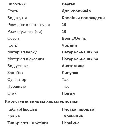
Виробник
Bayrak
Стать
Для хлопчиків
Вид взуття
Кросівки повсякденні
Розмір дитячого взуття
16
Розмір устілки (см)
10
Сезон
Весна/Осінь
Колір
Чорний
Матеріал верху
Натуральна шкіра
Матеріал підкладки
Натуральна шкіра
Вид устілки
Анатомічна
Застібка
Липучка
Супінатор
Так
Прошивка
Так
Стан
Новий
Користувальницькі характеристики
Каблук/Підошва
Плоска підошва
Країна
Туреччина
Тип кріплення устілки
Незнімна