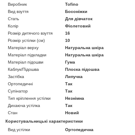
Виробник
Tofino
Вид взуття
Босоніжки
Стать
Для дівчаток
Колір
Фіолетовий
Розмір дитячого взуття
16
Розмір устілки (см)
10
Матеріал верху
Натуральна шкіра
Матеріал підкладки
Натуральна шкіра
Матеріал підошви
Гума
Каблук/Підошва
Плоска підошва
Застібка
Липучка
Ортопедичні
Так
Супінатор
Так
Тип кріплення устілки
Незнімна
Дихаюча устілка
Так
Стан
Новий
Користувальницькі характеристики
Вид устілки
Ортопедична