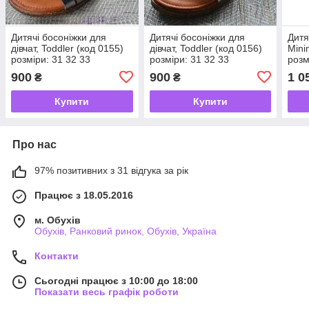
Дитячі босоніжки для
Дитячі босоніжки для
Дитя
дівчат, Toddler (код 0155)
дівчат, Toddler (код 0156)
Mini
розміри: 31 32 33
розміри: 31 32 33
розм
900
900
1 0
₴
₴
Купити
Купити
Про нас
97% позитивних з 31 відгука за рік
Працює з 18.05.2016
м. Обухів
Обухів, Ранковий ринок, Обухів, Україна
Контакти
Сьогодні працює з 10:00 до 18:00
Показати весь графік роботи