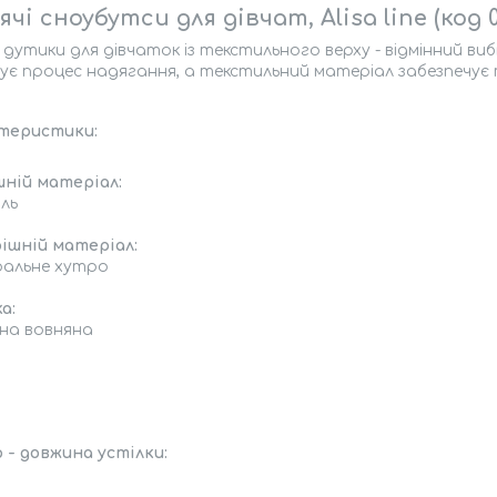
чі сноубутси для дівчат, Alisa line (код 0
 дутики для дівчаток із текстильного верху - відмінний виб
є процес надягання, а текстильний матеріал забезпечує 
теристики:
шній матеріал:
ль
ішній матеріал:
альне хутро
а:
мна вовняна
 - довжина устілки: