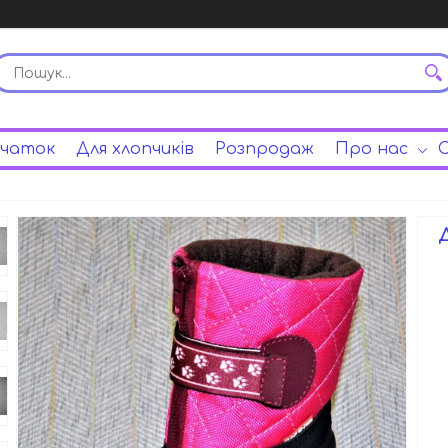
вчаток
Для хлопчиків
Розпродаж
Про нас
С