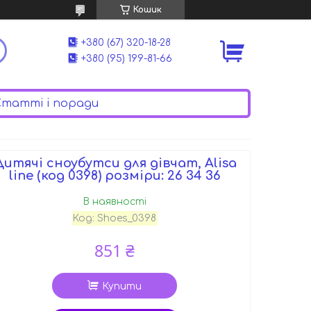
Кошик
+380 (67) 320-18-28
+380 (95) 199-81-66
татті і поради
Дитячі сноубутси для дівчат, Alisa
line (код 0398) розміри: 26 34 36
В наявності
Код:
Shoes_0398
851 ₴
Купити