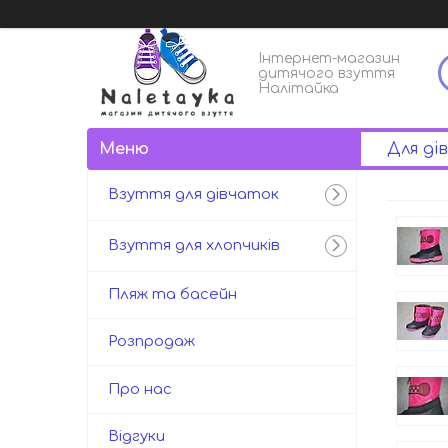
Інтернет-магазин
дитячого взуття
Налітайка
Для ді
Взуття для дівчаток
Взуття для хлопчиків
Пляж та басейн
Розпродаж
Про нас
Відгуки