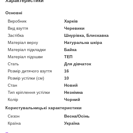
Характеристики
Основні
Виробник
Харків
Вид взуття
Черевики
Застібка
Шнурівка, Блискавка
Матеріал верху
Натуральна шкіра
Матеріал підкладки
Байка
Матеріал підошви
ТЕП
Стать
Для дівчаток
Розмір дитячого взуття
16
Розмір устілки (см)
10
Стан
Новий
Тип кріплення устілки
Незнімна
Колір
Чорний
Користувальницькі характеристики
Сезон
Весна/Осінь
Країна
Україна