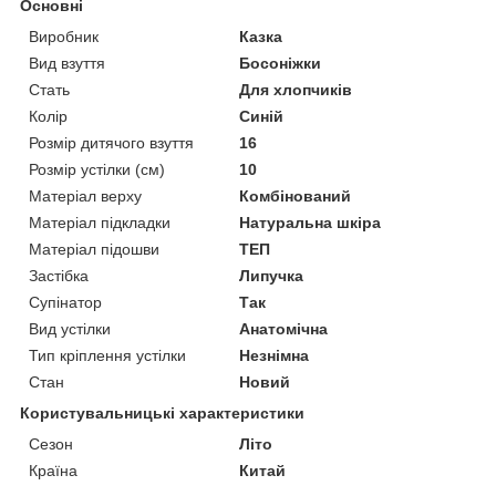
Основні
Виробник
Казка
Вид взуття
Босоніжки
Стать
Для хлопчиків
Колір
Синій
Розмір дитячого взуття
16
Розмір устілки (см)
10
Матеріал верху
Комбінований
Матеріал підкладки
Натуральна шкіра
Матеріал підошви
ТЕП
Застібка
Липучка
Супінатор
Так
Вид устілки
Анатомічна
Тип кріплення устілки
Незнімна
Стан
Новий
Користувальницькі характеристики
Сезон
Літо
Країна
Китай