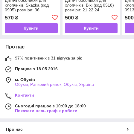
Дитячі босоніжки для
Дитячі босоніжки для
Дитя
хлопчиків, Skazka (код
хлопчиків, Biki (код 0518)
хлоп
0905) розміри: 36
розміри: 21 22 24
0913
570
500
500
₴
₴
Купити
Купити
Про нас
97% позитивних з 31 відгука за рік
Працює з 18.05.2016
м. Обухів
Обухів, Ранковий ринок, Обухів, Україна
Контакти
Сьогодні працює з 10:00 до 18:00
Показати весь графік роботи
Про нас