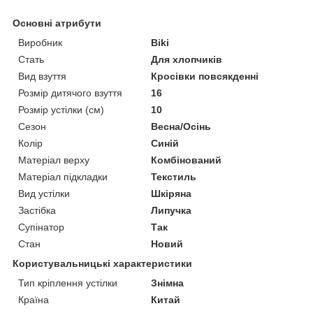
Основні атрибути
Виробник
Biki
Стать
Для хлопчиків
Вид взуття
Кросівки повсякденні
Розмір дитячого взуття
16
Розмір устілки (см)
10
Сезон
Весна/Осінь
Колір
Синій
Матеріал верху
Комбінований
Матеріал підкладки
Текстиль
Вид устілки
Шкіряна
Застібка
Липучка
Супінатор
Так
Стан
Новий
Користувальницькі характеристики
Тип кріплення устілки
Знімна
Країна
Китай