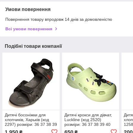
Умови повернення
Повернення товару впродовж 14 днів за домовленістю
Всі умови повернення
Подібні товари компанії
Дитячі босоніжки для
Дитячі крокси для дівчат,
Дитя
хлопчиків, Харьків (код
Luckline (код 2520)
хлопч
2297) розміри: 36 37 38 39
розміри: 36 37 38 39 40
1258
40
1 950
650
200
₴
₴