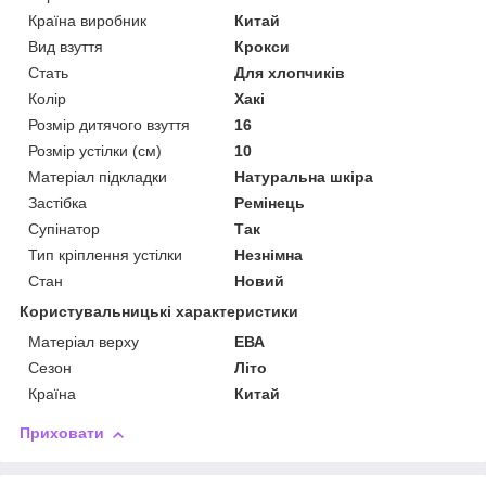
Країна виробник
Китай
Вид взуття
Крокси
Стать
Для хлопчиків
Колір
Хакі
Розмір дитячого взуття
16
Розмір устілки (см)
10
Матеріал підкладки
Натуральна шкіра
Застібка
Ремінець
Супінатор
Так
Тип кріплення устілки
Незнімна
Стан
Новий
Користувальницькі характеристики
Матеріал верху
ЕВА
Сезон
Літо
Країна
Китай
Приховати