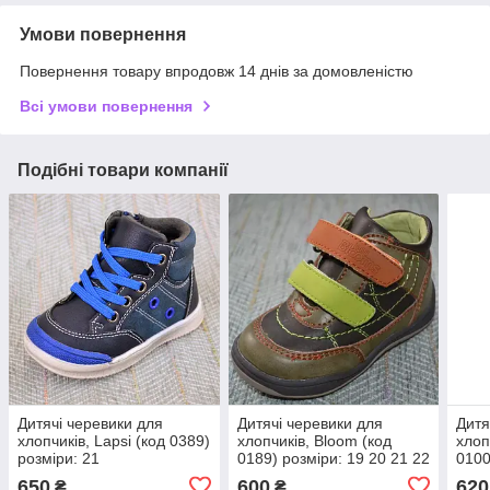
Умови повернення
Повернення товару впродовж 14 днів за домовленістю
Всі умови повернення
Подібні товари компанії
Дитячі черевики для
Дитячі черевики для
Дитя
хлопчиків, Lapsi (код 0389)
хлопчиків, Bloom (код
хлоп
розміри: 21
0189) розміри: 19 20 21 22
0100
24
650
600
620
₴
₴