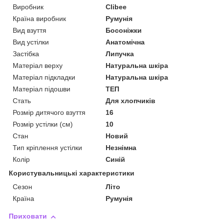
Виробник
Clibee
Країна виробник
Румунія
Вид взуття
Босоніжки
Вид устілки
Анатомічна
Застібка
Липучка
Матеріал верху
Натуральна шкіра
Матеріал підкладки
Натуральна шкіра
Матеріал підошви
ТЕП
Стать
Для хлопчиків
Розмір дитячого взуття
16
Розмір устілки (см)
10
Стан
Новий
Тип кріплення устілки
Незнімна
Колір
Синій
Користувальницькі характеристики
Сезон
Літо
Країна
Румунія
Приховати