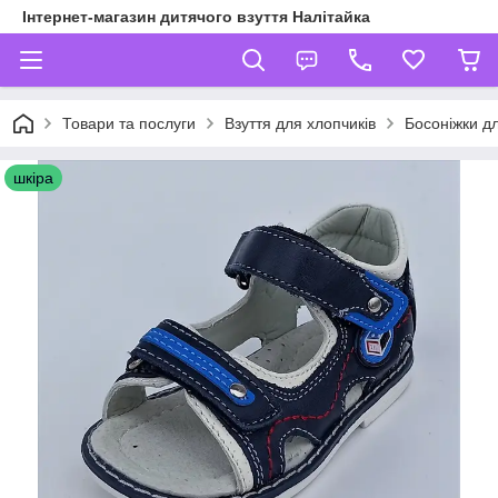
Інтернет-магазин дитячого взуття Налітайка
Товари та послуги
Взуття для хлопчиків
Босоніжки дл
шкіра