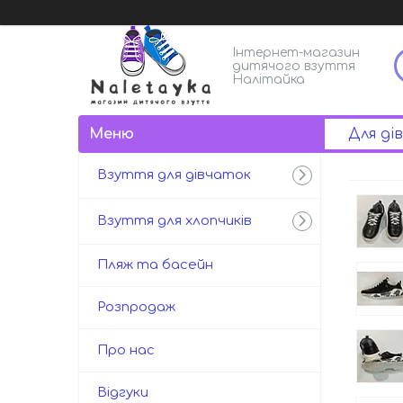
Інтернет-магазин
дитячого взуття
Налітайка
Для ді
Взуття для дівчаток
Взуття для хлопчиків
Пляж та басейн
Розпродаж
Про нас
Відгуки