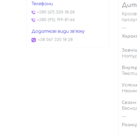
Дитя
+380 (67) 320-18-28
Кросів
прогул
+380 (95) 199-81-66
---
Харак
+38 067 320 18 28
Зовні
Натур
Внутр
Тексти
Устілк
Незні
Сезон:
Весна
---
Розмір