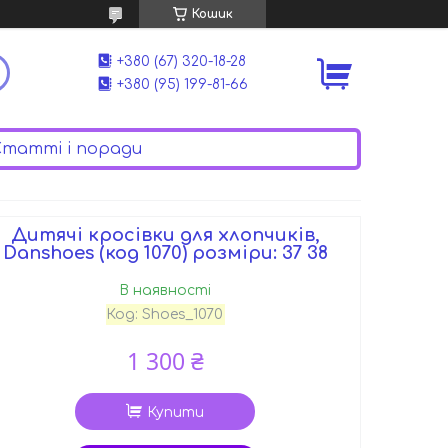
Кошик
+380 (67) 320-18-28
+380 (95) 199-81-66
татті і поради
Дитячі кросівки для хлопчиків,
Danshoes (код 1070) розміри: 37 38
В наявності
Код:
Shoes_1070
1 300 ₴
Купити