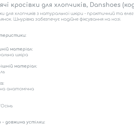
чі кросівки для хлопчиків, Danshoes (код
ки для хлопчиків з натуральної шкіри - практичний та елег
янок. Шнурівка забезпечує надійне фіксування на нозі.
теристики:
шній матеріал:
альна шкіра
ішній матеріал:
ль
а:
мна анатомічна
/Осінь
 - довжина устілки: