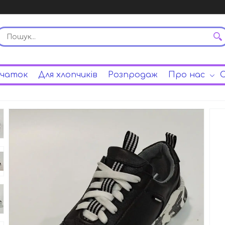
вчаток
Для хлопчиків
Розпродаж
Про нас
С