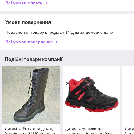
Всі умови оплати
Умови повернення
Повернення товару впродовж 14 днів за домовленістю
Всі умови повернення
Подібні товари компанії
Дитячі чоботи для дівчат,
Дитячі черевики для
Дитя
Харків (код 0719) розміри:
хлопчиків, Flamingo (код
Cons