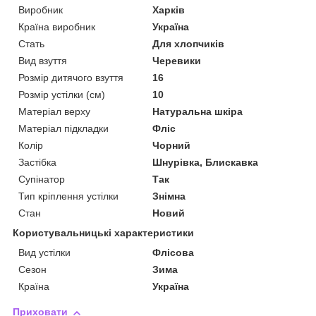
Виробник
Харків
Країна виробник
Україна
Стать
Для хлопчиків
Вид взуття
Черевики
Розмір дитячого взуття
16
Розмір устілки (см)
10
Матеріал верху
Натуральна шкіра
Матеріал підкладки
Фліс
Колір
Чорний
Застібка
Шнурівка, Блискавка
Супінатор
Так
Тип кріплення устілки
Знімна
Стан
Новий
Користувальницькі характеристики
Вид устілки
Флісова
Сезон
Зима
Країна
Україна
Приховати