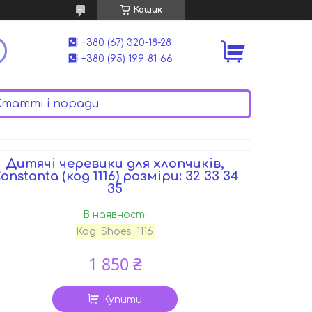
Кошик
+380 (67) 320-18-28
+380 (95) 199-81-66
татті і поради
Дитячі черевики для хлопчиків,
onstanta (код 1116) розміри: 32 33 34
35
В наявності
Код:
Shoes_1116
1 850 ₴
Купити