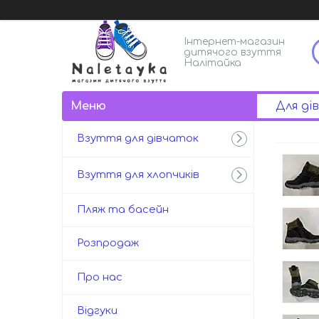
Інтернет-магазин
дитячого взуття
Налітайка
Для ді
Взуття для дівчаток
Взуття для хлопчиків
Пляж та басейн
Розпродаж
Про нас
Відгуки