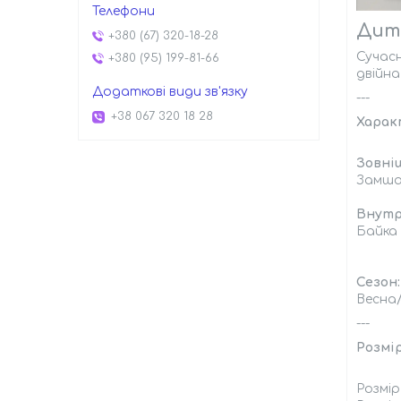
Дитя
+380 (67) 320-18-28
Сучасн
+380 (95) 199-81-66
двійна
---
+38 067 320 18 28
Харак
Зовні
Замш
Внутр
Байка
Сезон:
Весна
---
Розмір
Розмір 