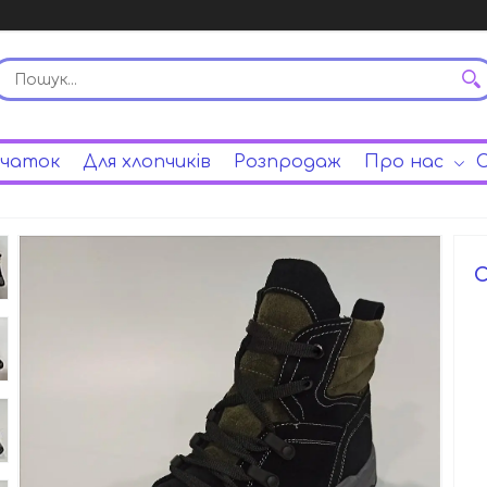
вчаток
Для хлопчиків
Розпродаж
Про нас
С
C