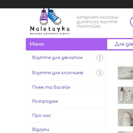
Інтернет-магазин
дитячого взуття
Налітайка
Для ді
Взуття для дівчаток
Взуття для хлопчиків
Пляж та басейн
Розпродаж
Про нас
Відгуки