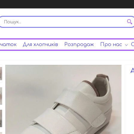
вчаток
Для хлопчиків
Розпродаж
Про нас
С
Д