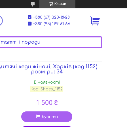
Кошик
+380 (67) 320-18-28
+380 (95) 199-81-66
татті і поради
итячі кеди жіночі, Харків (код 1152)
розміри: 34
В наявності
Код:
Shoes_1152
1 500 ₴
Купити