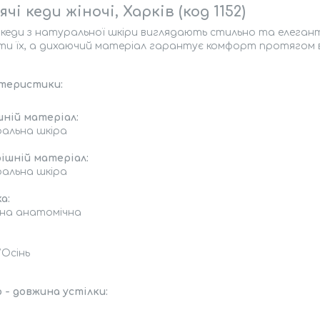
чі кеди жіночі, Харків (код 1152)
 кеди з натуральної шкіри виглядають стильно та елегантн
ти їх, а дихаючий матеріал гарантує комфорт протягом в
теристики:
шній матеріал:
альна шкіра
ішній матеріал:
альна шкіра
а:
мна анатомічна
/Осінь
 - довжина устілки: