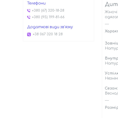
Дитя
+380 (67) 320-18-28
Жіночі
одяга
+380 (95) 199-81-66
---
Харак
+38 067 320 18 28
Зовні
Натур
Внутр
Натур
Устілк
Незні
Сезон:
Весна
---
Розмір