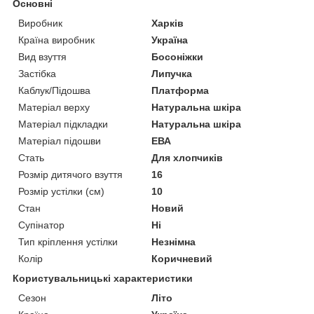
Основні
Виробник
Харків
Країна виробник
Україна
Вид взуття
Босоніжки
Застібка
Липучка
Каблук/Підошва
Платформа
Матеріал верху
Натуральна шкіра
Матеріал підкладки
Натуральна шкіра
Матеріал підошви
ЕВА
Стать
Для хлопчиків
Розмір дитячого взуття
16
Розмір устілки (см)
10
Стан
Новий
Супінатор
Ні
Тип кріплення устілки
Незнімна
Колір
Коричневий
Користувальницькі характеристики
Сезон
Літо