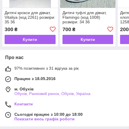
Дитячі крокси для дівчат,
Дитячі туфлі для дівчат,
Дитя
Vitaliya (код 2261) розміри:
Flamingo (код 1008)
хлопч
35 36
розміри: 34 36
1258
300
700
200
₴
₴
Купити
Купити
Про нас
97% позитивних з 31 відгука за рік
Працює з 18.05.2016
м. Обухів
Обухів, Ранковий ринок, Обухів, Україна
Контакти
Сьогодні працює з 10:00 до 18:00
Показати весь графік роботи