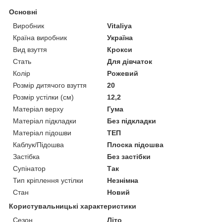
Основні
Виробник
Vitaliya
Країна виробник
Україна
Вид взуття
Крокси
Стать
Для дівчаток
Колір
Рожевий
Розмір дитячого взуття
20
Розмір устілки (см)
12,2
Матеріал верху
Гума
Матеріал підкладки
Без підкладки
Матеріал підошви
ТЕП
Каблук/Підошва
Плоска підошва
Застібка
Без застібки
Супінатор
Так
Тип кріплення устілки
Незнімна
Стан
Новий
Користувальницькі характеристики
Сезон
Літо