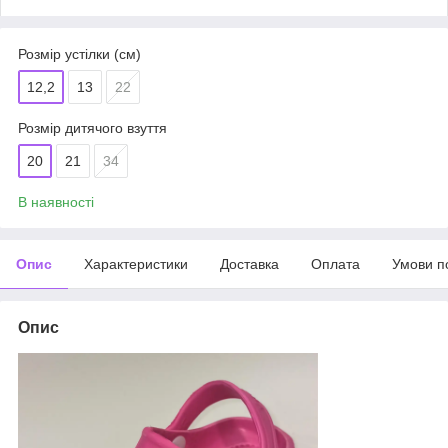
Розмір устілки (см)
12,2
13
22
Розмір дитячого взуття
20
21
34
В наявності
Опис
Характеристики
Доставка
Оплата
Умови п
Опис