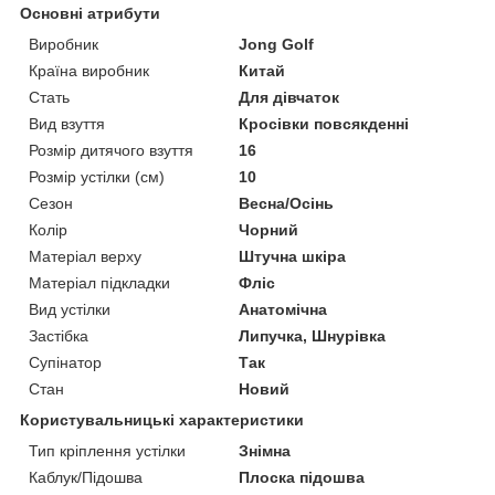
Основні атрибути
Виробник
Jong Golf
Країна виробник
Китай
Стать
Для дівчаток
Вид взуття
Кросівки повсякденні
Розмір дитячого взуття
16
Розмір устілки (см)
10
Сезон
Весна/Осінь
Колір
Чорний
Матеріал верху
Штучна шкіра
Матеріал підкладки
Фліс
Вид устілки
Анатомічна
Застібка
Липучка, Шнурівка
Супінатор
Так
Стан
Новий
Користувальницькі характеристики
Тип кріплення устілки
Знімна
Каблук/Підошва
Плоска підошва