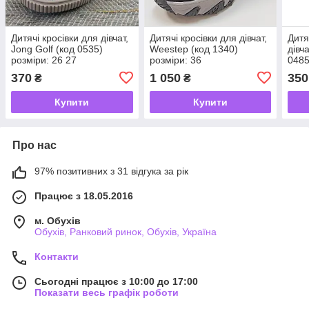
Дитячі кросівки для дівчат,
Дитячі кросівки для дівчат,
Дитя
Jong Golf (код 0535)
Weestep (код 1340)
дівч
розміри: 26 27
розміри: 36
0485
370
1 050
350
₴
₴
Купити
Купити
Про нас
97% позитивних з 31 відгука за рік
Працює з 18.05.2016
м. Обухів
Обухів, Ранковий ринок, Обухів, Україна
Контакти
Сьогодні працює з 10:00 до 17:00
Показати весь графік роботи