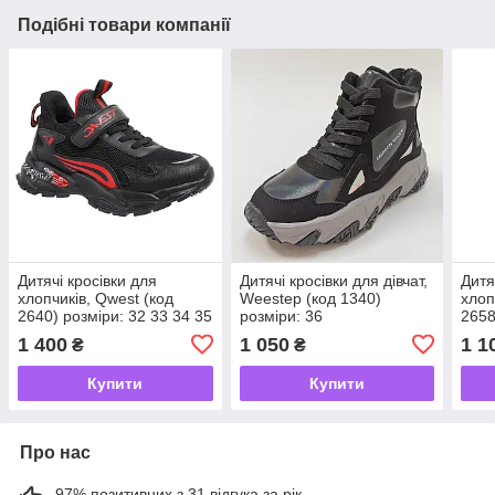
Подібні товари компанії
Дитячі кросівки для
Дитячі кросівки для дівчат,
Дитя
хлопчиків, Qwest (код
Weestep (код 1340)
хлоп
2640) розміри: 32 33 34 35
розміри: 36
2658
36 38
34 3
1 400
1 050
1 1
₴
₴
Купити
Купити
Про нас
97% позитивних з 31 відгука за рік