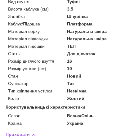
Вид взуття
Туфлі
Висота каблука (см)
3,5
Застібка
Шнурівка
Каблук/Підошва
Платформа
Матеріал верху
Натуральна шкіра
Матеріал підкладки
Натуральна шкіра
Матеріал підошви
ТЕП
Стать
Для дівчаток
Розмір дитячого взуття
16
Розмір устілки (см)
10
Стан
Новий
Супінатор
Так
Тип кріплення устілки
Незнімна
Колір
Жовтий
Користувальницькі характеристики
Сезон
Весна/Осінь
Країна
Україна
Приховати