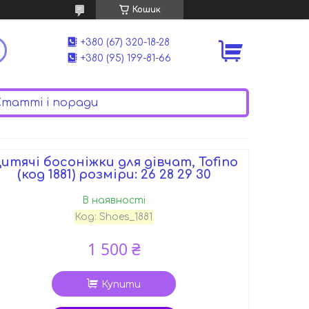
Кошик
+380 (67) 320-18-28
+380 (95) 199-81-66
татті і поради
итячі босоніжки для дівчат, Tofino
(код 1881) розміри: 26 28 29 30
В наявності
Код:
Shoes_1881
1 500 ₴
Купити