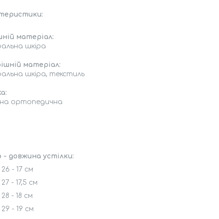
теристики:
шній матеріал:
альна шкіра
ішній матеріал:
альна шкіра, текстиль
а:
мна ортопедична
 - довжина устілки:
26 - 17 см
27 - 17,5 см
28 - 18 см
29 - 19 см