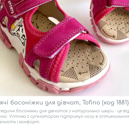
чі босоніжки для дівчат, Tofino (код 1881)
дичні босоніжки для дівчаток з натуральної шкіри - це від
 час. Устілка з супінатором підтримує ногу в оптимальном
ічність і комфорт.