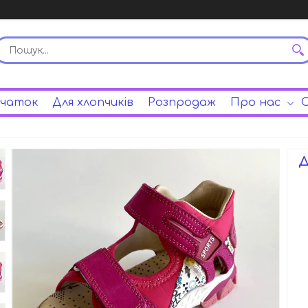
вчаток
Для хлопчиків
Розпродаж
Про нас
С
Д