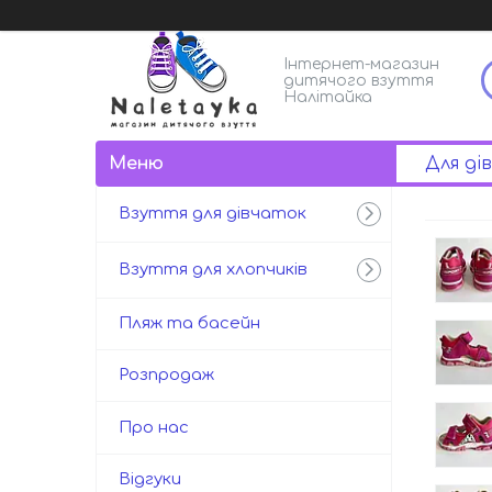
Інтернет-магазин
дитячого взуття
Налітайка
Для ді
Взуття для дівчаток
Взуття для хлопчиків
Пляж та басейн
Розпродаж
Про нас
Відгуки