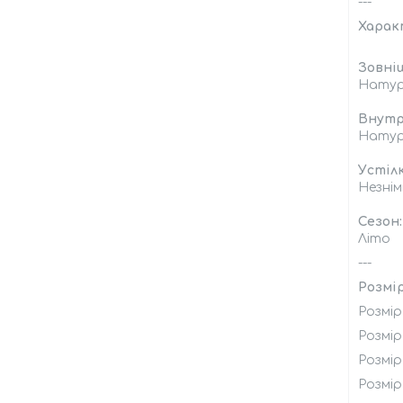
---
Харак
Зовні
Натур
Внутр
Натур
Устілк
Незні
Сезон:
Літо
---
Розмір
Розмір 
Розмір 
Розмір 
Розмір 