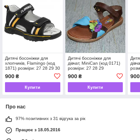
Дитячі босоніжки для
Дитячі босоніжки для
Дитя
хлопчиків, Flamingo (код
дівчат, MiniCan (код 0171)
дівч
1871) розміри: 27 28 29 30
розміри: 27 28 29
розм
31 32
900
900
900
₴
₴
Купити
Купити
Про нас
97% позитивних з 31 відгука за рік
Працює з 18.05.2016