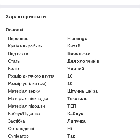
Характеристики
Основні
Виробник
Flamingo
Країна виробник
Китай
Вид взуття
Босоніжки
Стать
Для хлопчиків
Колір
Чорний
Розмір дитячого взуття
16
Розмір устілки (см)
10
Матеріал верху
Штучна шкіра
Матеріал підкладки
Текстиль
Матеріал підошви
ТЕП
Каблук/Підошва
Каблук
Застібка
Липучка
Ортопедичні
Ні
Супінатор
Так