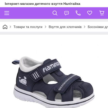
Інтернет-магазин дитячого взуття Налітайка
Товари та послуги
Взуття для хлопчиків
Босоніжки дл