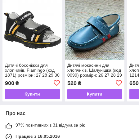
Дитячі босоніжки для
Дитячі мокасини для
Дитя
хлопчиків, Flamingo (код
хлопчиків, Шалунішка (код
хлоп
1871) розміри: 27 28 29 30
0099) розміри: 26 27 28 29
1214
31 32
31
900
520
650
₴
₴
Купити
Купити
Про нас
97% позитивних з 31 відгука за рік
Працює з 18.05.2016