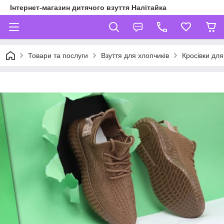
Інтернет-магазин дитячого взуття Налітайка
Товари та послуги
Взуття для хлопчиків
Кросівки для