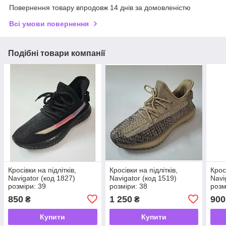
Повернення товару впродовж 14 днів за домовленістю
Всі умови повернення
Подібні товари компанії
Кросівки на підлітків,
Кросівки на підлітків,
Кросі
Navigator (код 1827)
Navigator (код 1519)
Navi
розміри: 39
розміри: 38
розм
850
1 250
900
₴
₴
Купити
Купити