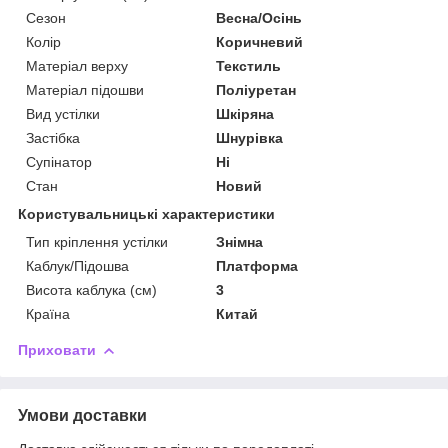
Сезон
Весна/Осінь
Колір
Коричневий
Матеріал верху
Текстиль
Матеріал підошви
Поліуретан
Вид устілки
Шкіряна
Застібка
Шнурівка
Супінатор
Ні
Стан
Новий
Користувальницькі характеристики
Тип кріплення устілки
Знімна
Каблук/Підошва
Платформа
Висота каблука (см)
3
Країна
Китай
Приховати
Умови доставки