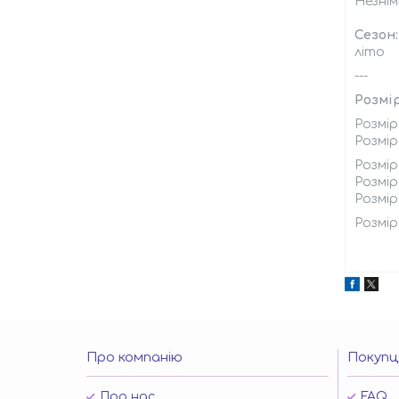
Незні
Сезон:
літо
---
Розмір
Розмір 
Розмір
Розмір 
Розмір 
Розмір 
Розмір 
Про компанію
Покупц
Про нас
FAQ