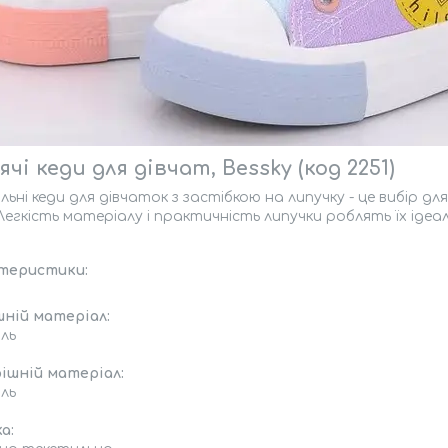
чі кеди для дівчат, Bessky (код 2251)
льні кеди для дівчаток з застібкою на липучку - це вибір
 Легкість матеріалу і практичність липучки роблять їх ідеа
теристики:
шній матеріал:
ль
ішній матеріал:
ль
а: