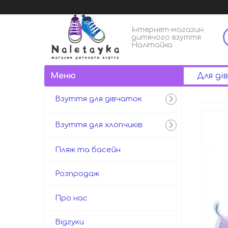
Інтернет-магазин
дитячого взуття
Налітайка
Для ді
Взуття для дівчаток
Взуття для хлопчиків
Пляж та басейн
Розпродаж
Про нас
Відгуки