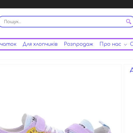
вчаток
Для хлопчиків
Розпродаж
Про нас
С
Д