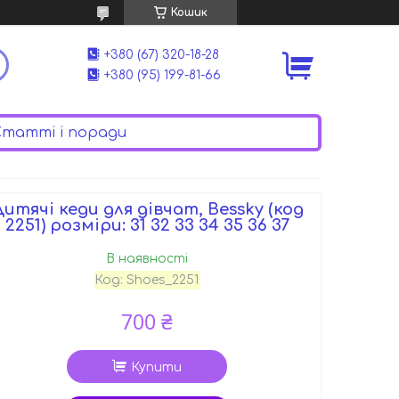
Кошик
+380 (67) 320-18-28
+380 (95) 199-81-66
татті і поради
итячі кеди для дівчат, Bessky (код
2251) розміри: 31 32 33 34 35 36 37
В наявності
Код:
Shoes_2251
700 ₴
Купити