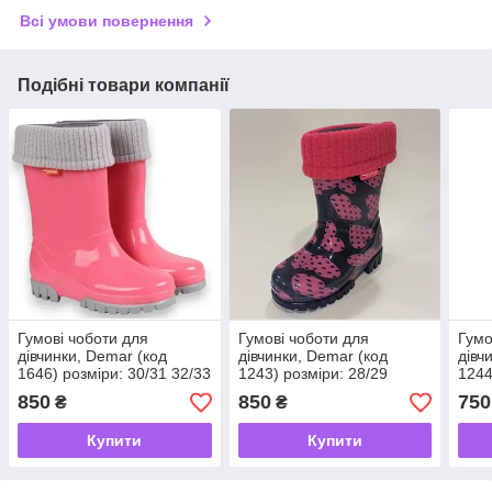
Всі умови повернення
Подібні товари компанії
Гумові чоботи для
Гумові чоботи для
Гумо
дівчинки, Demar (код
дівчинки, Demar (код
дівч
1646) розміри: 30/31 32/33
1243) розміри: 28/29
1244
850
850
750
₴
₴
Купити
Купити