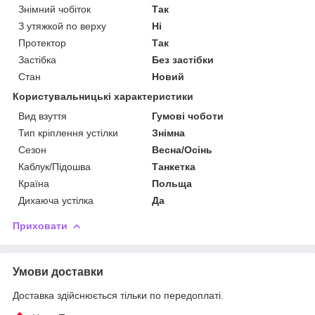
Знімний чобіток
Так
З утяжкой по верху
Ні
Протектор
Так
Застібка
Без застібки
Стан
Новий
Користувальницькі характеристики
Вид взуття
Гумові чоботи
Тип кріплення устілки
Знімна
Сезон
Весна/Осінь
Каблук/Підошва
Танкетка
Країна
Польща
Дихаюча устілка
Да
Приховати
Умови доставки
Доставка здійснюється тільки по передоплаті.