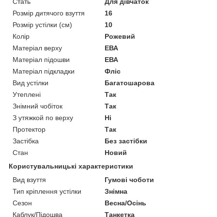
Стать
Для дівчаток
Розмір дитячого взуття
16
Розмір устілки (см)
10
Колір
Рожевий
Матеріал верху
ЕВА
Матеріал підошви
ЕВА
Матеріал підкладки
Фліс
Вид устілки
Багатошарова
Утеплені
Так
Знімний чобіток
Так
З утяжкой по верху
Ні
Протектор
Так
Застібка
Без застібки
Стан
Новий
Користувальницькі характеристики
Вид взуття
Гумові чоботи
Тип кріплення устілки
Знімна
Сезон
Весна/Осінь
Каблук/Підошва
Танкетка