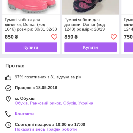
Гумові чоботи для
Гумові чоботи для
Гумо
дівчинки, Demar (код
дівчинки, Demar (код
дівч
1646) розміри: 30/31 32/33
1243) розміри: 28/29
1244
850
850
750
₴
₴
Купити
Купити
Про нас
97% позитивних з 31 відгука за рік
Працює з 18.05.2016
м. Обухів
Обухів, Ранковий ринок, Обухів, Україна
Контакти
Сьогодні працює з 10:00 до 17:00
Показати весь графік роботи