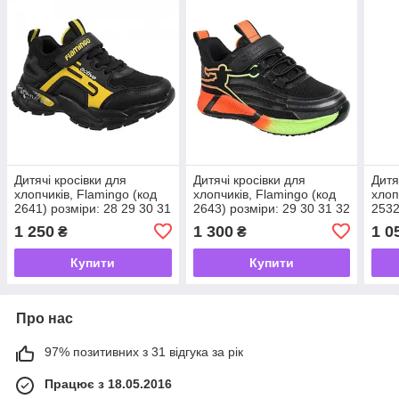
Дитячі кросівки для
Дитячі кросівки для
Дитя
хлопчиків, Flamingo (код
хлопчиків, Flamingo (код
хлоп
2641) розміри: 28 29 30 31
2643) розміри: 29 30 31 32
2532
32 33
33 34 35
31 3
1 250
1 300
1 0
₴
₴
Купити
Купити
Про нас
97% позитивних з 31 відгука за рік
Працює з 18.05.2016