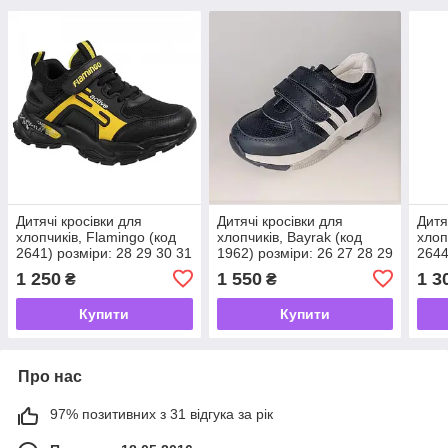
Дитячі кросівки для
Дитячі кросівки для
Дитя
хлопчиків, Flamingo (код
хлопчиків, Bayrak (код
хлоп
2641) розміри: 28 29 30 31
1962) розміри: 26 27 28 29
2644
32 33
30
31 3
1 250
1 550
1 3
₴
₴
Купити
Купити
Про нас
97% позитивних з 31 відгука за рік