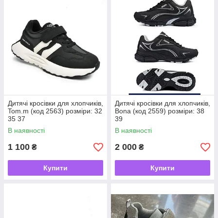
кроссовки.
Кроме популярности, у кроссовок есть еще одно важное качество – это
тип обуви который носят дольше всего. Ведь даже зимой кроссовки
можно использовать в закрытом помещении. В нашем магазине Вы
сможете купить самые разнообразные кроссовки для мальчиков:
текстильные, замшевые и кожаные, для спорта, физкультуры, школы и
обычных уличных прогулок. У каждой модели Вы найдете
основательные описания и фотографии со всех ракурсов. С помощью
встроенного фильтра Вы можете быстро отобрать к показу кроссовки
необходимого размера (доступно на ПК).
Дитячі кросівки для хлопчиків,
Дитячі кросівки для хлопчиків,
Tom.m (код 2563) розміри: 32
Bona (код 2559) розміри: 38
35 37
39
В наявності
В наявності
1 100
2 000
₴
₴
Купити
Купити