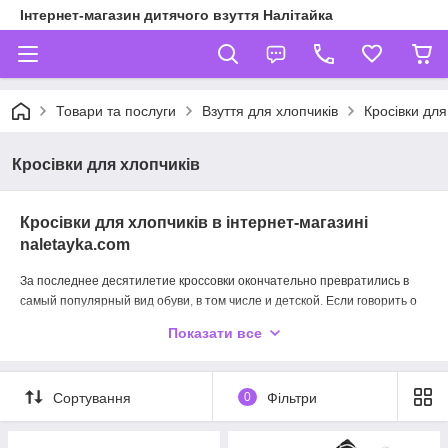
Інтернет-магазин дитячого взуття Налітайка
Товари та послуги
Взуття для хлопчиків
Кросівки для
Кросівки для хлопчиків
Кросівки для хлопчиків в інтернет-магазині
naletayka.com
За последнее десятилетие кроссовки окончательно превратились в
самый популярный вид обуви, в том числе и детской. Если говорить о
кроссовках для мальчиков, то – это универсальное решение как для
Показати все
спорта, так и для прогулок на воздухе. Многие современные модели
кроссовок подходят даже для школы.
Чтобы правильно выбрать
кроссовки на мальчика нужно решить для каких целей они прежде
Сортування
0
Фільтри
всего нужны. Если Вы покупаете ребенку кроссы для занятий спортом,
то это могут быть текстильные кроссовки, если же планируете
использовать их и для других целей, то лучший выбор – кожаные